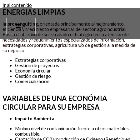
Ir al contenido
ENERGIAS LIMPIAS
Improconsulting,
orientada principalmente al mejoramiento,
eficiencia y crecimiento empresarial del sector agroindustrial.
Busca el objetivo de ser su aliado estratégico en la atención de
necesidades y requerimientos especializados de información,
estrategias corporativas, agricultura y/o de gestión a la medida de
su negocio.
Estrategias corporativas
Gestión de proyectos
Economía circular
Gestión de riesgo
Comercialización
VARIABLES DE UNA ECONÓMIA
CIRCULAR PARA SU EMPRESA
Impacto Ambiental
Mínimo nivel de contaminación frente a otros materiales
combustible.
Captación de CO2 y producción de Oxigeno (Beneficio en