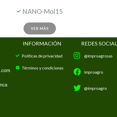
NANO-Mol15
VER MÁS
INFORMACIÓN
REDES SOCIA
Políticas de privacidad
@improagrosas
Términos y condiciones
o.com
improagro
anca
@improagro