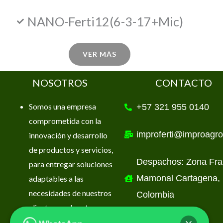
NANO-Ferti12(6-3-17+Mic)
VER MÁS
NOSOTROS
CONTACTO
Somos una empresa
+57 321 955 0140
comprometida con la
improferti@improagr
innovación y desarrollo
de productos y servicios,
Despachos: Zona Fr
para entregar soluciones
Mamonal Cartagena,
adaptables a las
necesidades de nuestros
Colombia
clientes en el sector
Agroindustrial.